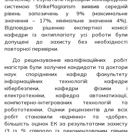
системою StrikePlagiarism виявив середній
рівень запозичень у 9% (максимальне
значення – 17%, мінімальне значення 4%).
Відповідно рішенню експертної комісії
кафедри із антиплагіату усі роботи були
допущені до захисту без необхідності
повторної перевірки.
До рецензування кваліфікаційних робіт
магістрів були залучені кандидати та доктори
наук споріднених кафедр факультету
інформаційних технологій: кафедри
кібербезпеки, кафедри фізики і
електротехніки, кафедра автоматизації,
компютерно-інтегрованих технологій та
робототехніки. Оцінки рецензентів для всіх
робіт становили «відмінно» та «добре»,
більшість оцінок ЕК за результатами захисту
(3 із 5) співпало із рекомендованим рівнем