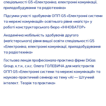
спеціальності G5 «Електроніка, електронні комунікації,
приладобудування та радіотехніка»
Підсумки участі здобувачів ОПП G5 «Електронні системи
та мережі комунікацій» освітнього рівня «магістр» у
роботі конструкторського бюро «ІННОВАТОР»
Академічна мобільність здобувачів другого
(магістерського) рівня вищої освіти спеціальності G5
«Електроніка, електронні комунікації, приладобудування
та радіотехніка»
Гостьова лекція професіонала-практика фірми DiGas
Group, к.т.н., с.н.с. Олега ГОЛЕВИЧА для магістрантів
ОПП G5 «Електронні системи та мережі комунікацій» та
науково-практичний семінар на тему «AI — Штучний
інтелект. Теорія та практика»