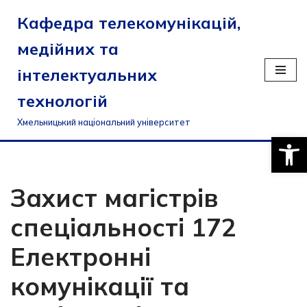
Кафедра телекомунікацій,
Перейти
медійних та
до
вмісту
інтелектуальних
технологій
Хмельницький національний університет
Відкри
Захист магістрів
спеціальності 172
Електронні
комунікації та