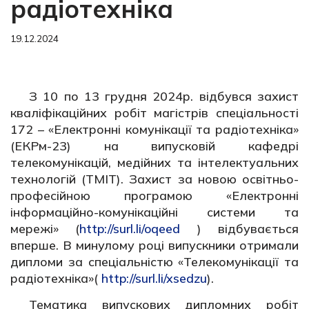
радіотехніка
19.12.2024
З 10 по 13 грудня 2024р. відбувся захист
кваліфікаційних робіт магістрів спеціальності
172 – «Електронні комунікації та радіотехніка»
(ЕКРм-23) на випусковій кафедрі
телекомунікацій, медійних та інтелектуальних
технологій (ТМІТ). Захист за новою освітньо-
професійною програмою «Електронні
інформаційно-комунікаційні системи та
мережі» (
http://surl.li/oqeed
) відбувається
вперше. В минулому році випускники отримали
дипломи за спеціальністю «Телекомунікації та
радіотехніка»(
http://surl.li/xsedzu
).
Тематика випускових дипломних робіт