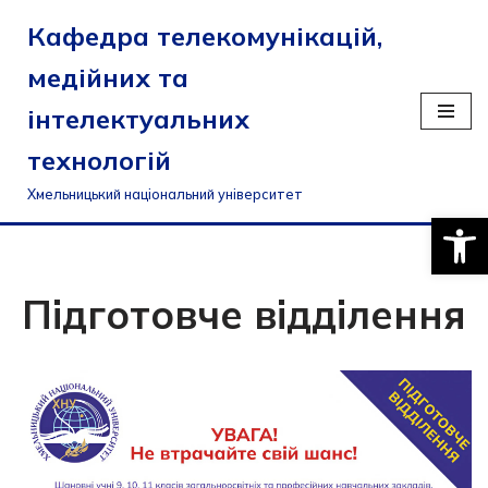
Кафедра телекомунікацій,
Перейти
медійних та
до
вмісту
інтелектуальних
технологій
Хмельницький національний університет
Відкри
Підготовче відділення