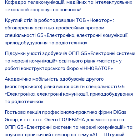
Кафедра телекомунікацій, медійних та інтелектуальних
технологій запрошує на навчання!
Круглий стіл із роботодавцями ТОВ «Новатор» :
обговорення освітньо-професійних програм
спеціальності G5 «Електроніка, електронні комунікації,
приладобудування та радіотехніка»
Підсумки участі здобувачів ОПП G5 «Електронні системи
та мережі комунікацій» освітнього рівня «магістр» у
роботі конструкторського бюро «ІННОВАТОР»
Академічна мобільність здобувачів другого
(магістерського) рівня вищої освіти спеціальності G5
«Електроніка, електронні комунікації, приладобудування
та радіотехніка»
Гостьова лекція професіонала-практика фірми DiGas
Group, к.т.н., с.н.с. Олега ГОЛЕВИЧА для магістрантів
ОПП G5 «Електронні системи та мережі комунікацій» та
науково-практичний семінар на тему «AI — Штучний