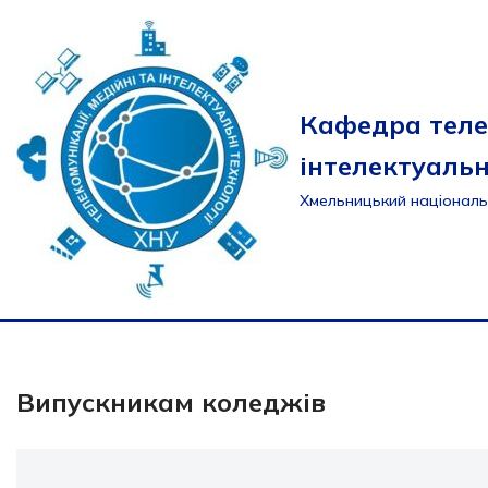
Перейти
до
вмісту
Кафедра теле
інтелектуальн
Хмельницький національ
Випускникам коледжів