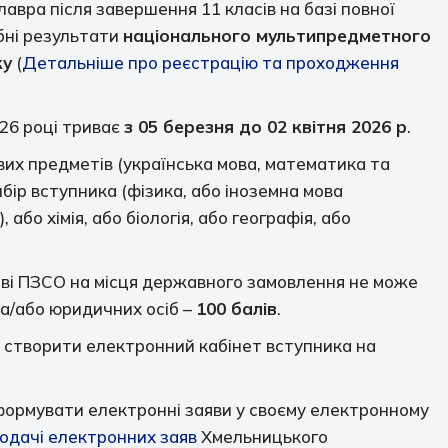
алавра після завершення 11 класів на базі повної
ібні результати
національного мультипредметного
ку
(
Детальніше про реєстрацію та проходження
026 році триває
з 05 березня до 02 квітня 2026 р
.
вих предметів (українська мова, математика та
ибір вступника (фізика, або іноземна мова
, або хімія, або біологія, або географія, або
ові ПЗСО на місця державного замовлення не може
та/або юридичних осіб –
100 балів
.
 створити електронний кабінет вступника на
формувати електронні заяви у своєму електронному
одачі електронних заяв
Хмельницького