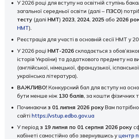
У 2026 році для вступу на освітній ступінь бак
загальної середньої освіти (далі –
ПЗСО
) потр
тесту
(далі
НМТ
)
2023
,
2024
,
2025
або
2026 ро
НМТ
).
Реєстрація для участі в основній сесії НМТ у 2
У 2026 році
НМТ-2026
складається з обов’язко
історія України) та додаткового предмету на в
(англійської, німецької, французької, іспанської)
українська література).
ВАЖЛИВО!
Конкурсний бал для вступу на осн
бути менше ніж
130 балів
, за кошти фізичних 
Починаючи
з 01 липня 2026 року
Вам потрібно
сайті
https://vstup.edbo.gov.ua
У період
з 19 липня по 01 серпня 2026 року
с
кабінеті самостійно або звернувшись у
центр п