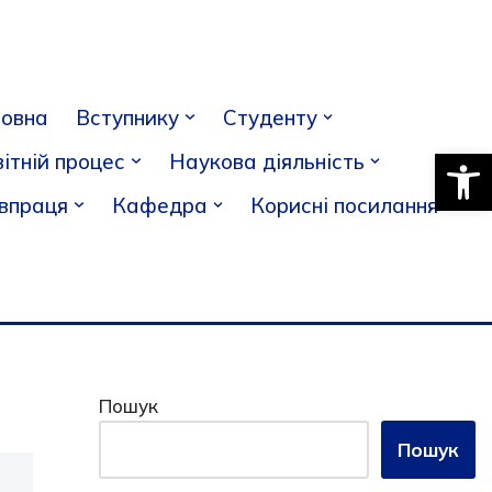
ловна
Вступнику
Студенту
Відкри
ітній процес
Наукова діяльність
івпраця
Кафедра
Корисні посилання
Пошук
Пошук