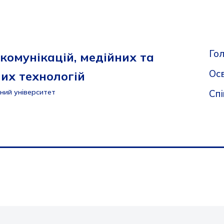
Го
комунікацій, медійних та
Осв
их технологій
Сп
ний університет