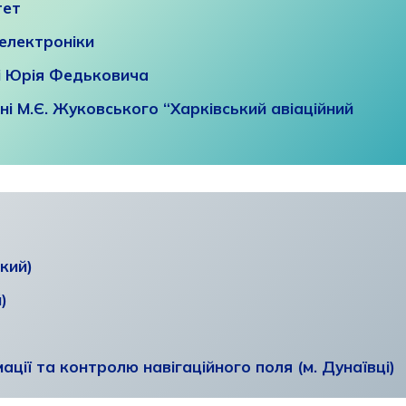
тет
оелектроніки
ні Юрія Федьковича
ні М.Є. Жуковського “Харківський авіаційний
кий)
)
ції та контролю навігаційного поля (м. Дунаївці)