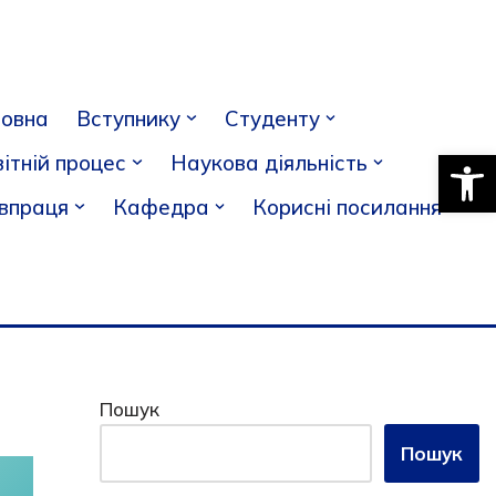
ловна
Вступнику
Студенту
Відкри
ітній процес
Наукова діяльність
івпраця
Кафедра
Корисні посилання
Пошук
Пошук