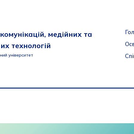
Го
комунікацій, медійних та
Осв
их технологій
Сп
ний університет