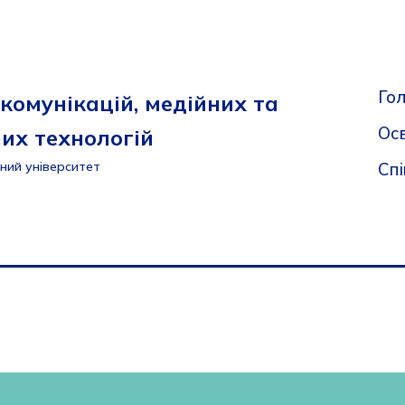
Го
комунікацій, медійних та
Осв
их технологій
Сп
ний університет