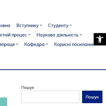
ловна
Вступнику
Студенту
Відкри
ітній процес
Наукова діяльність
івпраця
Кафедра
Корисні посилання
Пошук
Пошук