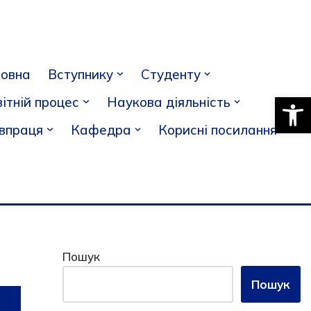
ловна
Вступнику
Студенту
Відкри
ітній процес
Наукова діяльність
івпраця
Кафедра
Корисні посилання
Пошук
Пошук