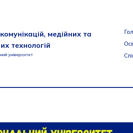
Го
комунікацій, медійних та
Осв
их технологій
Сп
ний університет