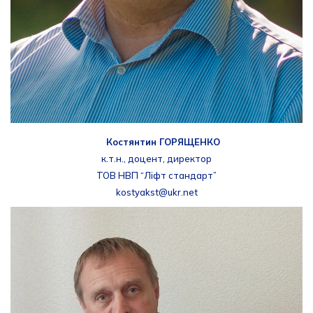
Костянтин ГОРЯЩЕНКО
к.т.н., доцент, директор
ТОВ НВП “Ліфт стандарт”
kostyakst@ukr.net