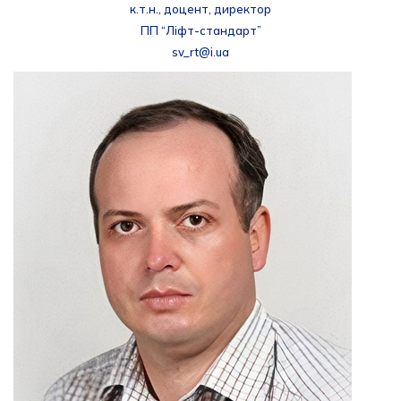
к.т.н., доцент, директор
ПП “Ліфт-стандарт”
sv_rt@i.ua