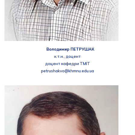
Володимир ПЕТРУШАК
к.т.н., доцент
доцент кафедри ТМІТ
petrushakvo@khmnu.edu.ua