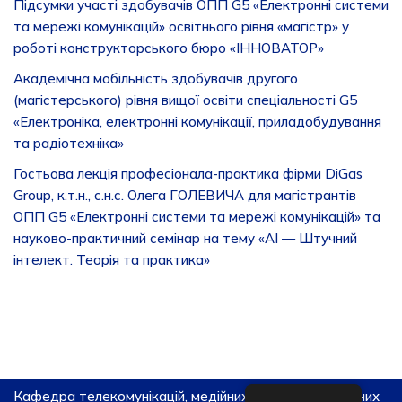
Підсумки участі здобувачів ОПП G5 «Електронні системи
та мережі комунікацій» освітнього рівня «магістр» у
роботі конструкторського бюро «ІННОВАТОР»
Академічна мобільність здобувачів другого
(магістерського) рівня вищої освіти спеціальності G5
«Електроніка, електронні комунікації, приладобудування
та радіотехніка»
Гостьова лекція професіонала-практика фірми DiGas
Group, к.т.н., с.н.с. Олега ГОЛЕВИЧА для магістрантів
ОПП G5 «Електронні системи та мережі комунікацій» та
науково-практичний семінар на тему «AI — Штучний
інтелект. Теорія та практика»
Кафедра телекомунікацій, медійних та інтелектуальних