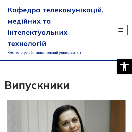
Кафедра телекомунікацій,
Перейти
медійних та
до
вмісту
інтелектуальних
технологій
Хмельницький національний університет
Відкри
Випускники