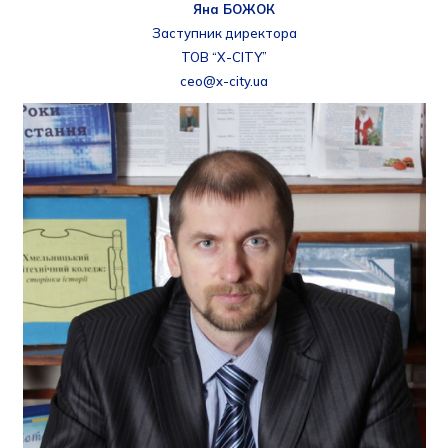
Яна БОЖОК
Заступник директора
ТОВ “Х-СITY”
ceo@x-city.ua