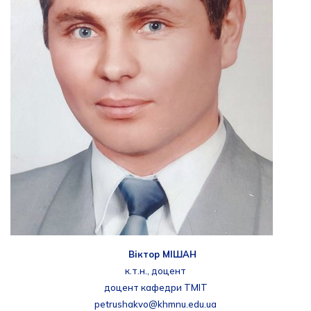
Віктор МІШАН
к.т.н., доцент
доцент кафедри ТМІТ
petrushakvo@khmnu.edu.ua