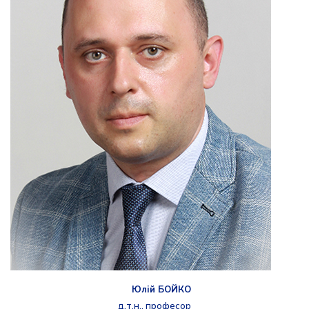
Юлій БОЙКО
д.т.н., професор