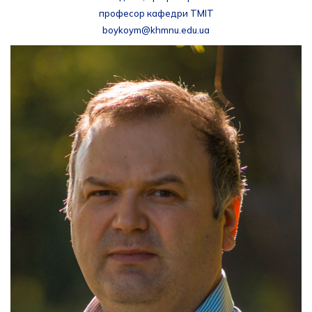
професор кафедри ТМІТ
boykoym@khmnu.edu.ua