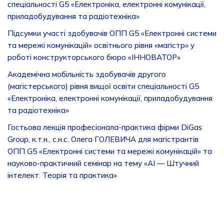
спеціальності G5 «Електроніка, електронні комунікації,
приладобудування та радіотехніка»
Підсумки участі здобувачів ОПП G5 «Електронні системи
та мережі комунікацій» освітнього рівня «магістр» у
роботі конструкторського бюро «ІННОВАТОР»
Академічна мобільність здобувачів другого
(магістерського) рівня вищої освіти спеціальності G5
«Електроніка, електронні комунікації, приладобудування
та радіотехніка»
Гостьова лекція професіонала-практика фірми DiGas
Group, к.т.н., с.н.с. Олега ГОЛЕВИЧА для магістрантів
ОПП G5 «Електронні системи та мережі комунікацій» та
науково-практичний семінар на тему «AI — Штучний
інтелект. Теорія та практика»