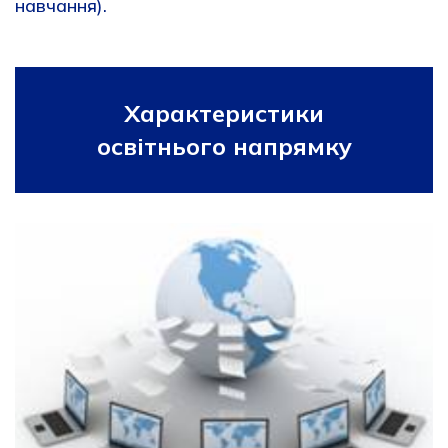
навчання).
орооролрлор
Характеристики
освітнього напрямку