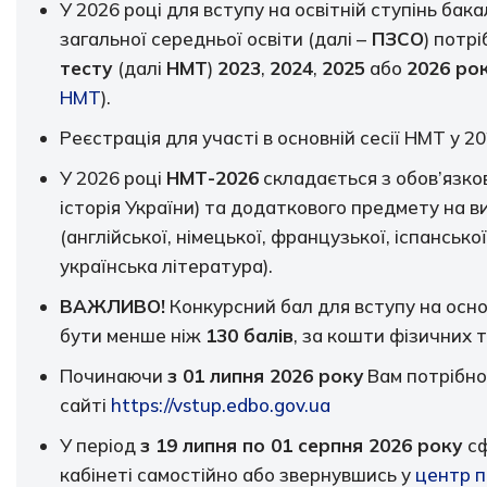
У 2026 році для вступу на освітній ступінь бак
загальної середньої освіти (далі –
ПЗСО
) потр
тесту
(далі
НМТ
)
2023
,
2024
,
2025
або
2026 ро
НМТ
).
Реєстрація для участі в основній сесії НМТ у 2
У 2026 році
НМТ-2026
складається з обов’язко
історія України) та додаткового предмету на в
(англійської, німецької, французької, іспанської)
українська література).
ВАЖЛИВО!
Конкурсний бал для вступу на осн
бути менше ніж
130 балів
, за кошти фізичних 
Починаючи
з 01 липня 2026 року
Вам потрібно
сайті
https://vstup.edbo.gov.ua
У період
з 19 липня по 01 серпня 2026 року
с
кабінеті самостійно або звернувшись у
центр п