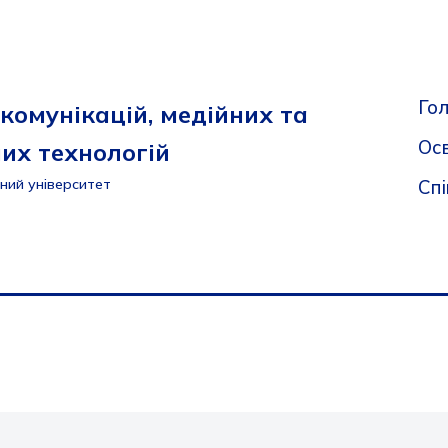
Го
комунікацій, медійних та
Осв
их технологій
Сп
ний університет