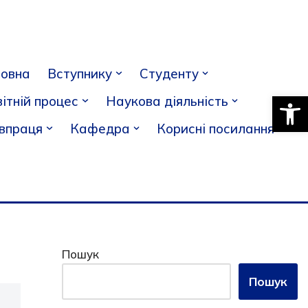
ловна
Вступнику
Студенту
Відкри
ітній процес
Наукова діяльність
івпраця
Кафедра
Корисні посилання
Пошук
Пошук