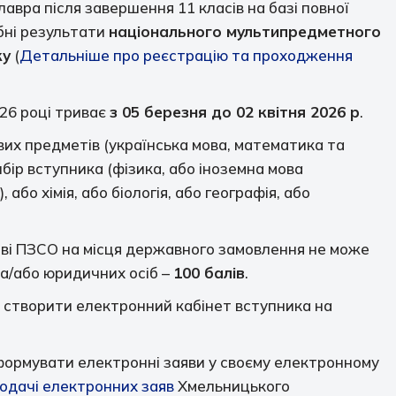
алавра після завершення 11 класів на базі повної
ібні результати
національного мультипредметного
ку
(
Детальніше про реєстрацію та проходження
026 році триває
з 05 березня до 02 квітня 2026 р
.
вих предметів (українська мова, математика та
ибір вступника (фізика, або іноземна мова
, або хімія, або біологія, або географія, або
ові ПЗСО на місця державного замовлення не може
та/або юридичних осіб –
100 балів
.
 створити електронний кабінет вступника на
формувати електронні заяви у своєму електронному
одачі електронних заяв
Хмельницького