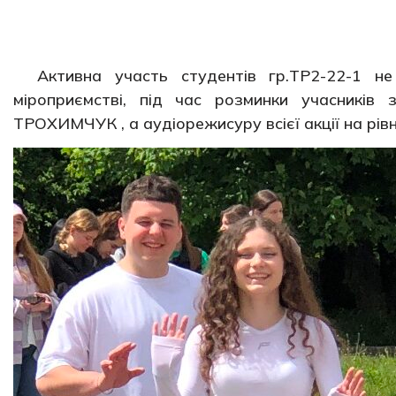
Активна участь студентів гр.ТР2-22-1 н
міроприємстві, під час розминки учасників
ТРОХИМЧУК , а аудіорежисуру всієї акції на рі