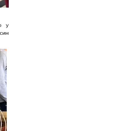
ю у
сим