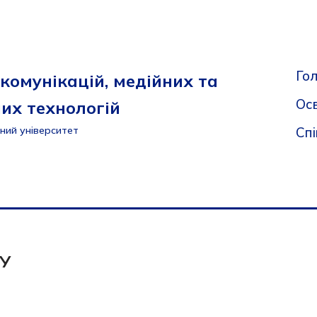
Го
комунікацій, медійних та
Осв
их технологій
Сп
ний університет
СУ