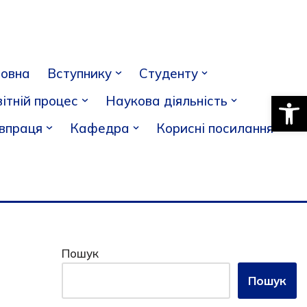
ловна
Вступнику
Студенту
Відкри
ітній процес
Наукова діяльність
івпраця
Кафедра
Корисні посилання
Пошук
Пошук