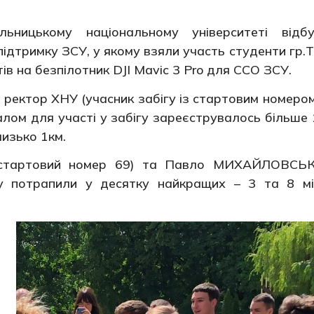
ницькому національному університеті відбу
підтримку ЗСУ, у якому взяли участь студенти гр.
в на безпілотник DJI Mavic 3 Pro для ССО ЗСУ.
 ректор ХНУ (учасник забігу із стартовим номером
лом для участі у забігу зареєструвалось більше
лизько 1км.
стартовий номер 69) та Павло МИХАЙЛОВСЬ
гу потрапили у десятку найкращих – 3 та 8 мі