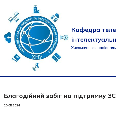
Перейти
до
вмісту
Кафедра теле
інтелектуальн
Хмельницький національ
Благодійний забіг на підтримку З
20.05.2024