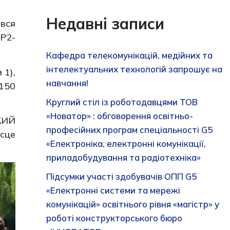
Недавні записи
вся
ТР2-
Кафедра телекомунікацій, медійних та
інтелектуальних технологій запрошує на
 1),
навчання!
 150
Круглий стіл із роботодавцями ТОВ
«Новатор» : обговорення освітньо-
КИЙ
професійних програм спеціальності G5
сце
«Електроніка, електронні комунікації,
приладобудування та радіотехніка»
Підсумки участі здобувачів ОПП G5
«Електронні системи та мережі
комунікацій» освітнього рівня «магістр» у
роботі конструкторського бюро