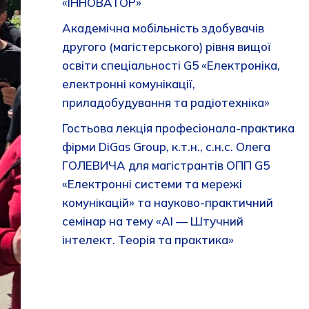
«ІННОВАТОР»
Академічна мобільність здобувачів
другого (магістерського) рівня вищої
освіти спеціальності G5 «Електроніка,
електронні комунікації,
приладобудування та радіотехніка»
Гостьова лекція професіонала-практика
фірми DiGas Group, к.т.н., с.н.с. Олега
ГОЛЕВИЧА для магістрантів ОПП G5
«Електронні системи та мережі
комунікацій» та науково-практичний
семінар на тему «AI — Штучний
інтелект. Теорія та практика»