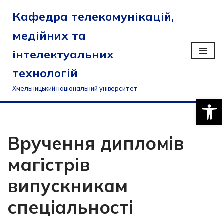
Кафедра телекомунікацій,
Перейти
медійних та
до
вмісту
інтелектуальних
технологій
Хмельницький національний університет
Відкри
Вручення дипломів
магістрів
випускникам
спеціальності