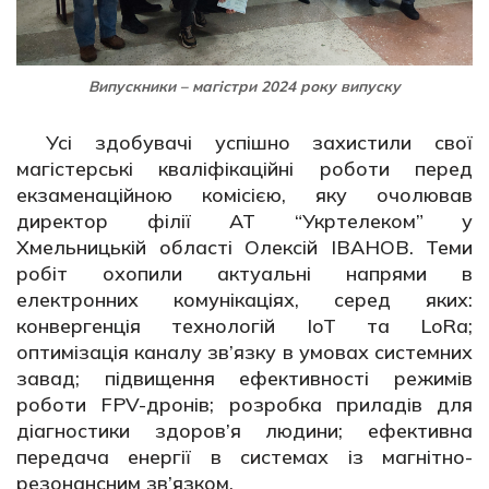
Випускники – магістри 2024 року випуску
Усі здобувачі успішно захистили свої
магістерські кваліфікаційні роботи перед
екзаменаційною комісією, яку очолював
директор філії АТ “Укртелеком” у
Хмельницькій області Олексій ІВАНОВ. Теми
робіт охопили актуальні напрями в
електронних комунікаціях, серед яких:
конвергенція технологій IoT та LoRa;
оптимізація каналу зв’язку в умовах системних
завад; підвищення ефективності режимів
роботи FPV-дронів; розробка приладів для
діагностики здоров’я людини; ефективна
передача енергії в системах із магнітно-
резонансним зв’язком.