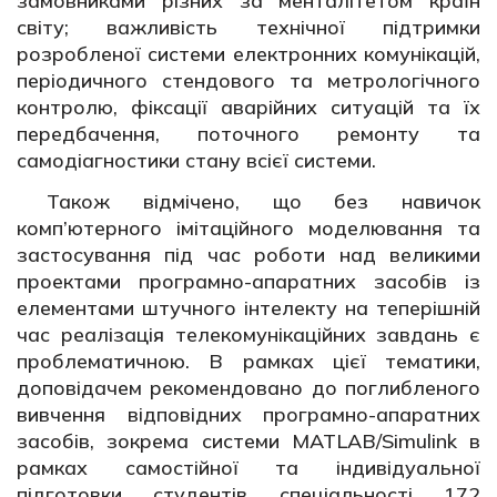
замовниками різних за менталітетом країн
світу; важливість технічної підтримки
розробленої системи електронних комунікацій,
періодичного стендового та метрологічного
контролю, фіксації аварійних ситуацій та їх
передбачення, поточного ремонту та
самодіагностики стану всієї системи.
Також відмічено, що без навичок
комп’ютерного імітаційного моделювання та
застосування під час роботи над великими
проектами програмно-апаратних засобів із
елементами штучного інтелекту на теперішній
час реалізація телекомунікаційних завдань є
проблематичною. В рамках цієї тематики,
доповідачем рекомендовано до поглибленого
вивчення відповідних програмно-апаратних
засобів, зокрема системи MATLAB/Simulink в
рамках самостійної та індивідуальної
підготовки студентів спеціальності 172