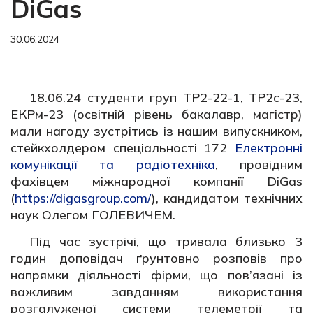
DiGas
30.06.2024
18.06.24 студенти груп ТР2-22-1, ТР2с-23,
ЕКРм-23 (освітній рівень бакалавр, магістр)
мали нагоду зустрітись із нашим випускником,
стейкхолдером спеціальності 172
Електронні
комунікації та радіотехніка
, провідним
фахівцем міжнародної компанії DiGas
(
https://digasgroup.com/
), кандидатом технічних
наук Олегом ГОЛЕВИЧЕМ.
Під час зустрічі, що тривала близько 3
годин доповідач ґрунтовно розповів про
напрямки діяльності фірми, що пов’язані із
важливим завданням використання
розгалуженої системи телеметрії та