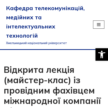
Кафедра телекомунікацій,
Перейти
медійних та
до
вмісту
інтелектуальних
технологій
Хмельницький національний університет
Відкри
Відкрита лекція
(майстер-клас) із
провідним фахівцем
міжнародної компанії